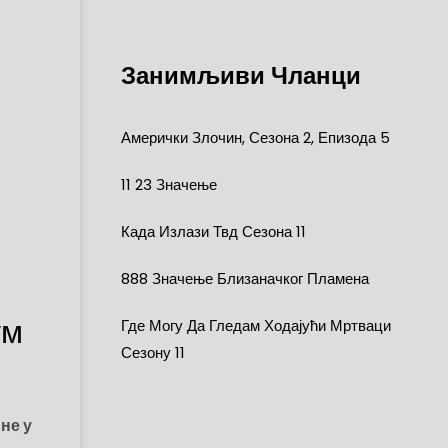
Занимљиви Чланци
Амерички Злочин, Сезона 2, Епизода 5
11 23 Значење
Када Излази Твд Сезона 11
888 Значење Близаначког Пламена
ум
Где Могу Да Гледам Ходајући Мртваци
Сезону 11
ине у