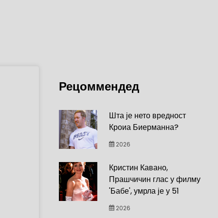
Рецоммендед
Шта је нето вредност
Кроиа Биерманна?
2026
Кристин Кавано,
Прашчичин глас у филму
'Бабе', умрла је у 51
2026