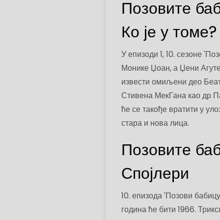
Позовите баби
Ко је у томе?
У епизоди 1, 10. сезоне 'П
Монике Џоан, а Џени Агуте
извести омиљени део Беат
Стивена МекГана као др Па
ће се такође вратити у ул
стара и нова лица.
Позовите баб
Спојлери
10. епизода 'Позови бабицу'
година ће бити 1966. Трикс