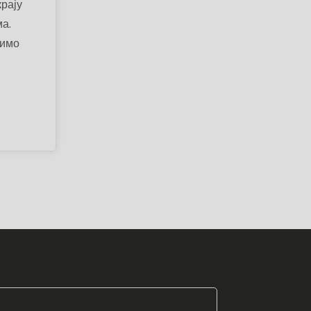
крају
а.
димо