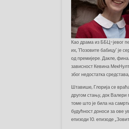
Као драма из ББЦ-јевог п
их, 'Позовите бабицу' је 
од премијере. Дакле, финал
зависност Кевина МекНулт
због недостатка средстава,
Штавише, Глорија се враћа
другом стању, док Валери 
томе што је била на самрти
будућност доноси за ове у
епизоди 10. епизоде ​​„Зови