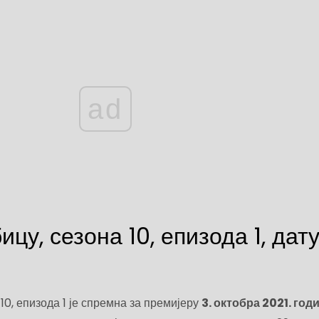
ad
цу, сезона 10, епизода 1, дат
10, епизода 1 је спремна за премијеру
3. октобра 2021. год