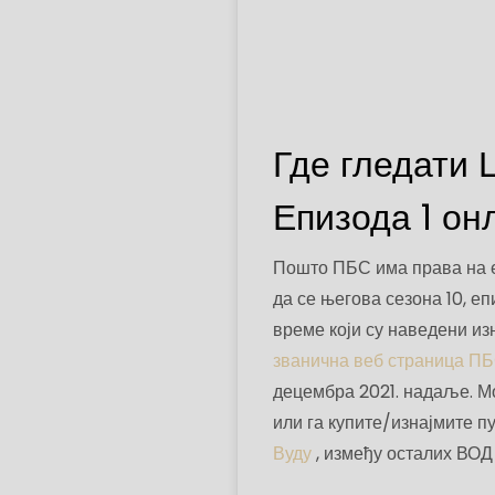
Где гледати 
Епизода 1 он
Пошто ПБС има права на е
да се његова сезона 10, еп
време који су наведени из
званична веб страница П
децембра 2021. надаље. Мо
или га купите/изнајмите п
Вуду
, између осталих ВОД