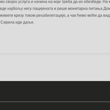
ко својих услуга и начина на који треба да их обезбеде. На 
беде најбољу негу пацијената и реше монетарна питања Дом
живети кризу током рехабилитације, а чак ћемо моћи да ви
и Сирила иде даље.