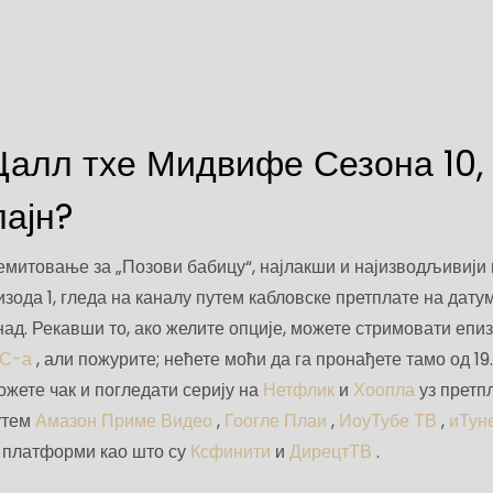
Цалл тхе Мидвифе Сезона 10,
лајн?
митовање за „Позови бабицу“, најлакши и најизводљивији
изода 1, гледа на каналу путем кабловске претплате на дату
над. Рекавши то, ако желите опције, можете стримовати епи
БС-а
, али пожурите; нећете моћи да га пронађете тамо од 19
жете чак и погледати серију на
Нетфлик
и
Хоопла
уз претп
утем
Амазон Приме Видео
,
Гоогле Плаи
,
ИоуТубе ТВ
,
иТун
 платформи као што су
Ксфинити
и
ДирецтТВ
.