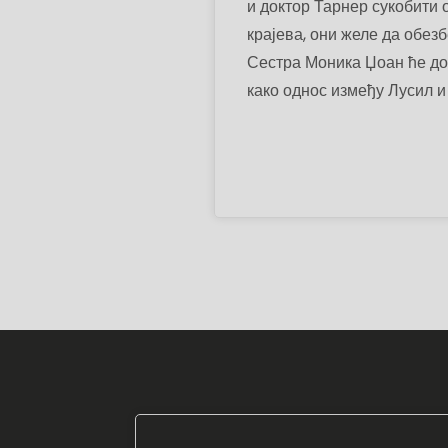
и доктор Тарнер сукобити о
крајева, они желе да обез
Сестра Моника Џоан ће до
како однос између Лусил 