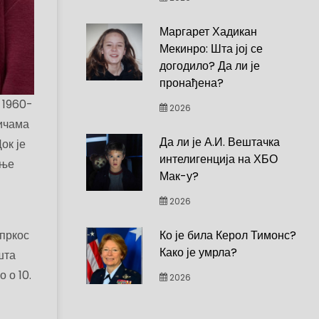
Маргарет Хадикан
Мекинро: Шта јој се
догодило? Да ли је
пронађена?
 1960-
2026
ричама
Да ли је А.И. Вештачка
ок је
интелигенција на ХБО
ање
Мак-у?
2026
Ко је била Керол Тимонс?
упркос
Како је умрла?
шта
 о 10.
2026