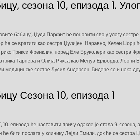
цу, сезона 10, епизода 1. Улог
озовите бабицу', Џуди Парфит ће поновити своју улогу сестре
р ће се вратити као сестра Џулијен. Наравно, Хелен Џорџ ћ
рикс Трикси Френклин, поред Еле Бруколери као сестра Фр
трика Тарнера и Олија Рикса као Метјуа Ејлворда. Леони 
ози медицинске сестре Лусил Андерсон. Видеће се и нека др
ицу Сезона 10, епизода 1
, 10. епизода ће наставити причу одакле је стала 9. сезона, 
и ће бити послата у клинику Лејди Емили, док ће се сестра 