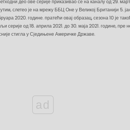
тходни део ове серије приказивао се на каналу од 29. мар
ђутим, слетео је на мрежу ББЦ Оне у Великој Британији 5. ј
ебруара 2020. године. пратећи овај образац, сезона 10 је так
и серије од 18. априла 2021. до 30. маја 2021. године, пре н
сније стигла у Сједињене Америчке Државе.
ad