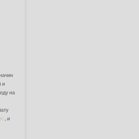
 начин
м и
зоду на
.
лату
ес
, и