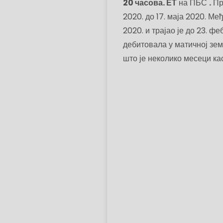
20 часова. ЕТ
на ПБС
.
Пре
2020. до 17. маја 2020. Ме
2020. и трајао је до 23. ф
дебитовала у матичној земљ
што је неколико месеци ка