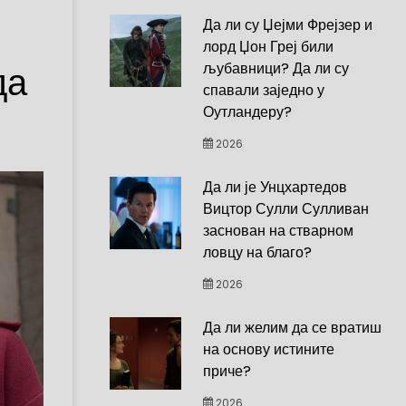
Да ли су Џејми Фрејзер и
лорд Џон Греј били
да
љубавници? Да ли су
спавали заједно у
Оутландеру?
2026
Да ли је Унцхартедов
Вицтор Сулли Сулливан
заснован на стварном
ловцу на благо?
2026
Да ли желим да се вратиш
на основу истините
приче?
2026