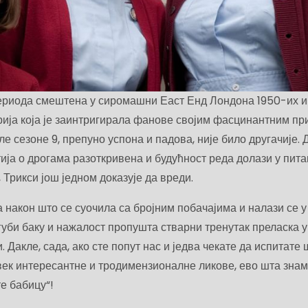
ериода смештена у сиромашни Еаст Енд Лондона 1950-их и
серија која је заинтригирала фанове својим фасцинантним п
е сезоне 9, препуно успона и падова, није било другачије. Д
ија о дрогама разоткривена и будућност реда долази у пит
 Трикси још једном доказује да вреди.
 након што се суочила са бројним побачајима и налази се у
губи баку и нажалост пропушта стварни тренутак преласка 
. Дакле, сада, ако сте попут нас и једва чекате да испитате 
век интересантне и тродимензионалне ликове, ево шта знамо
те бабицу“!