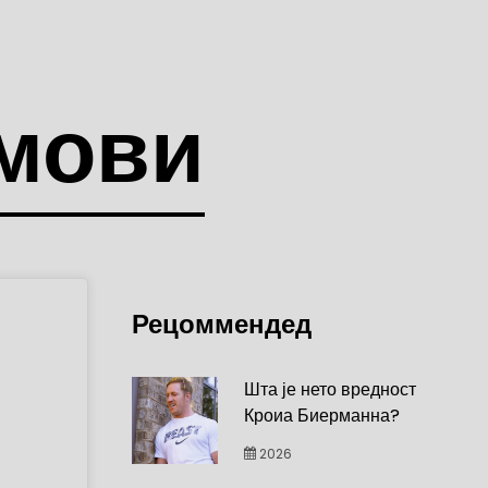
мови
Рецоммендед
Шта је нето вредност
Кроиа Биерманна?
2026