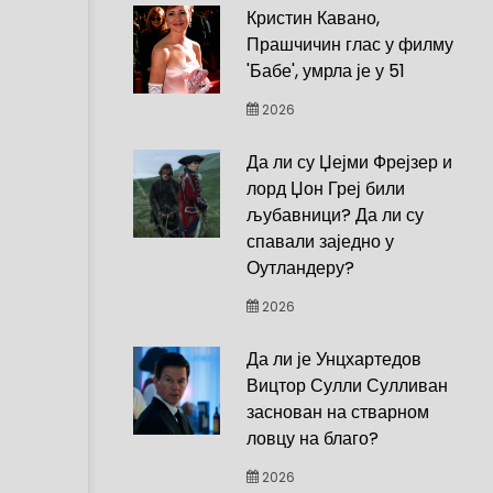
Кристин Кавано,
Прашчичин глас у филму
'Бабе', умрла је у 51
2026
Да ли су Џејми Фрејзер и
лорд Џон Греј били
љубавници? Да ли су
спавали заједно у
Оутландеру?
2026
Да ли је Унцхартедов
Вицтор Сулли Сулливан
заснован на стварном
ловцу на благо?
2026