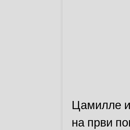
Цамилле и
на први по