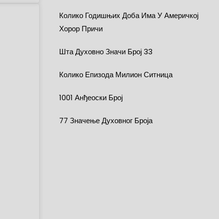
Колико Годишњих Доба Има У Америчкој
Хорор Причи
Шта Духовно Значи Број 33
Колико Епизода Милион Ситница
1001 Анђеоски Број
77 Значење Духовног Броја