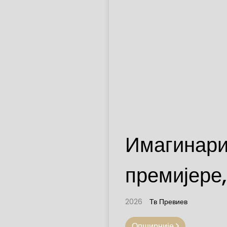
Имагинари
премијере,
2026
Тв Превиев
Опширније