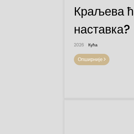
Краљева ће
наставка?
2026
Кућа
Опширније