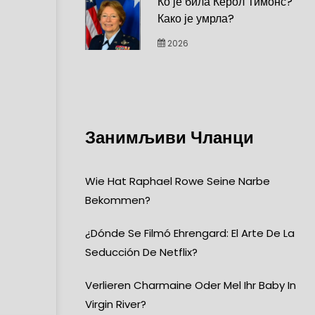
Ко је била Керол Тимонс?
Како је умрла?
2026
Занимљиви Чланци
Wie Hat Raphael Rowe Seine Narbe
Bekommen?
¿Dónde Se Filmó Ehrengard: El Arte De La
Seducción De Netflix?
Verlieren Charmaine Oder Mel Ihr Baby In
Virgin River?