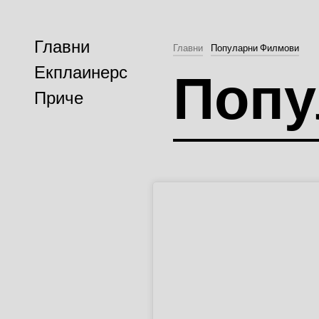
Главни
Главни
Популарни Филмови
Попу
Екплаинерс
Приче