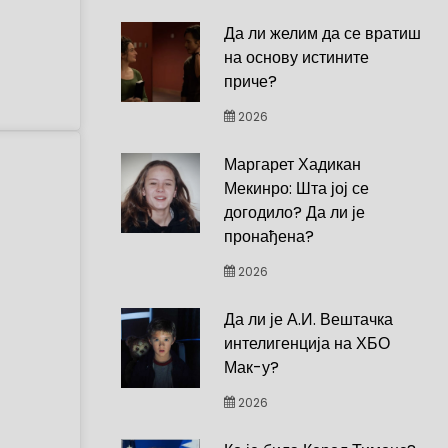
Да ли желим да се вратиш
на основу истините
приче?
2026
Маргарет Хадикан
Мекинро: Шта јој се
догодило? Да ли је
пронађена?
2026
Да ли је А.И. Вештачка
интелигенција на ХБО
Мак-у?
2026