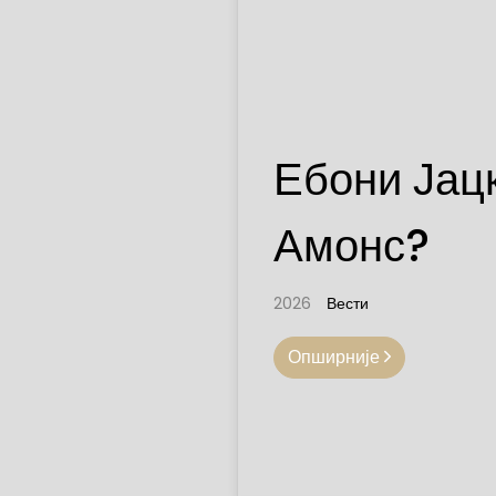
Ебони Јацк
Амонс?
2026
Вести
Опширније