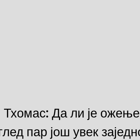
 Тхомас: Да ли је ожењ
глед пар још увек заједн